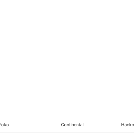
Yoko
Continental
Hank