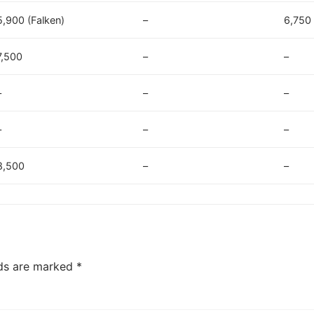
5,900 (Falken)
–
6,750
7,500
–
–
–
–
–
–
–
–
8,500
–
–
lds are marked
*