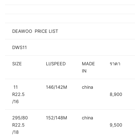
DEAWOO PRICE LIST
DWS11
SIZE
LI/SPEED
MADE
ราคา
IN
11
146/142M
china
R22.5
8,900
/16
295/80
152/148M
china
R22.5
9,500
/18