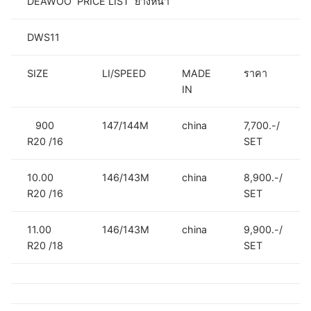
DEAWOO PRICE LIST ยางหน้า
DWS11
SIZE
LI/SPEED
MADE
ราคา
IN
900
147/144M
china
7,700.-/
R20 /16
SET
10.00
146/143M
china
8,900.-/
R20 /16
SET
11.00
146/143M
china
9,900.-/
R20 /18
SET