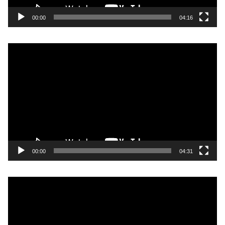
00:00
04:16
Video
Player
00:00
04:31
Video
Player