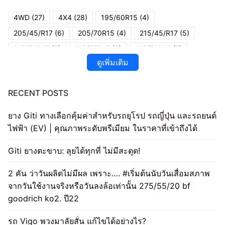
4WD
(27)
4X4
(28)
195/60R15
(4)
205/45/R17
(6)
205/70R15
(4)
215/45/R17
(5)
215/50R17
(5)
215/55R17
(5)
215/70R15
(7)
ดูเพิ่มเติม
225/40R18
(5)
225/50R17
(4)
225/55R17
(5)
235/35R19
(4)
235/40R18
(6)
245/35R20
(4)
RECENT POSTS
245/40R20
(4)
245/45R18
(4)
245/45R20
(5)
265/40R22
(4)
265/65R17
(10)
265/70/16
(5)
ยาง Giti ทางเลือกคุ้มค่าสำหรับรถยุโรป รถญี่ปุ่น และรถยนต์
265/70/R16
(10)
265/75/16
(6)
265/75R16
(7)
ไฟฟ้า (EV) | คุณภาพระดับพรีเมียม ในราคาที่เข้าถึงได้
285/75/16
(5)
Cheap 4X4 OFF Road Tires
(24)
Giti ยางตะขาบ: ลุยได้ทุกที่ ไม่มีสะดุด!
Cheap 4X4 OFF Road Tyres
(24)
Cheap 4X4 Tires
(22)
2 คัน ว่าวันผลิตไม่มีผล เพราะ…. #เริ่มต้นนับวันเสื่อมสภาพ
Cheap Tires 4X4
(20)
Cheap Tyres 4X4
(21)
Tires
(6)
จากวันใช้งานจริงหรือวันลงล้อเท่านั้น 275/55/20 bf
ยาง4WD
(25)
ยาง4X4
(32)
goodrich ko2. ปี22
ยาง 4X4 4WD โฟร์วีลไดรฟ์ (Four Wheel Drive) ออฟโรด (OFF
ROAD)
(24)
รถ Vigo พวงมาลัยสั่น แก้ไขได้อย่างไร?