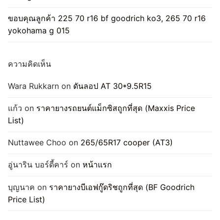
ยาง4X4ถูก
(25)
ยางถูก
(8)
ยางรถ SUV
(4)
ขอบคุณลูกค้า 225 70 r16 bf goodrich ko3, 265 70 r16
ยางรถกระบะ
(8)
ยางรถบรรทุก
(4)
ยางรถยนต์
(20)
yokohama g 015
ยางรถยนต์4X4
(26)
ยางรถยนต์4X4ถูก
(24)
ยางรถยนต์ราคาถูก
(5)
ยางใส่กระบะ
(6)
ความคิดเห็น
รูปแบบยางแม็กซีส (Maxxis)
(19)
Wara Rukkarn
on
ดันลอป AT 30*9.5R15
แก้ว
on
ราคายางรถยนต์แม็กซิสถูกที่สุด (Maxxis Price
List)
Nuttawee Choo
on
265/65R17 cooper (AT3)
อู่นาริน บอร์ดี้คาร์
on
หน้าแรก
บุญนาค
on
ราคายางบีเอฟกู๊ดริชถูกที่สุด (BF Goodrich
Price List)