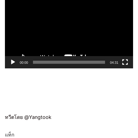
Player
00:00
04:31
ทวีตโดย @Yangtook
แท็ก